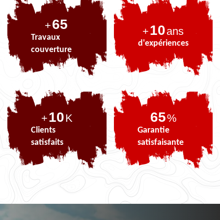
82
+
10
+
ans
Travaux
d'expériences
couverture
10
82
+
K
%
Clients
Garantie
satisfaits
satisfaisante