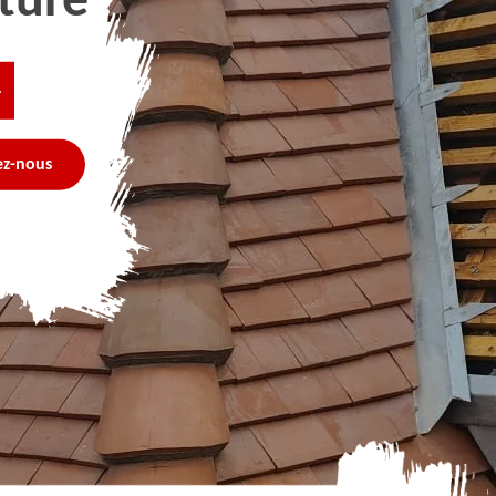
ture
4
ez-nous