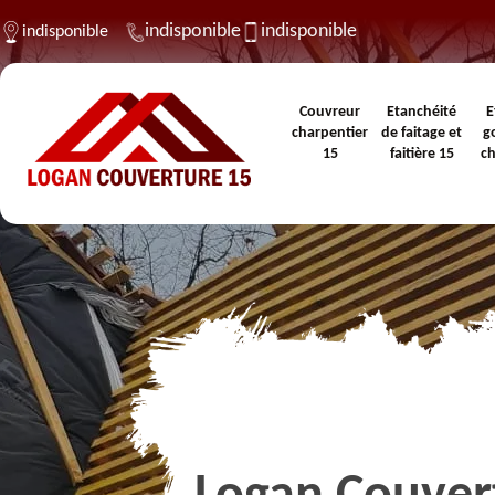
indisponible
indisponible
indisponible
Couvreur
Etanchéité
E
charpentier
de faitage et
g
15
faitière 15
c