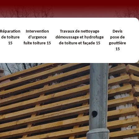
Réparation
Intervention
Travaux de nettoyage
Devis
de toiture
d'urgence
démoussage et hydrofuge
pose de
15
fuite toiture 15
de toiture et façade 15
gouttière
15