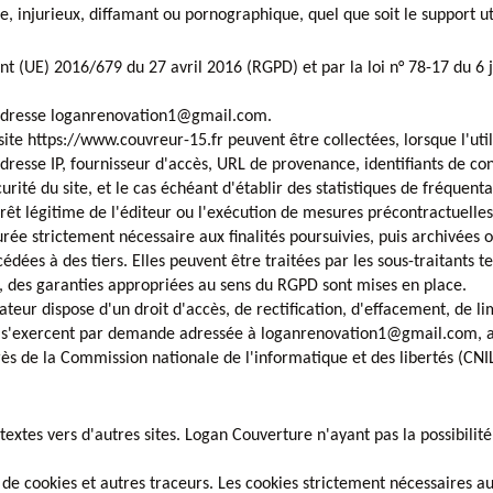
injurieux, diffamant ou pornographique, quel que soit le support uti
t (UE) 2016/679 du 27 avril 2016 (RGPD) et par la loi n° 78-17 du 6 j
l'adresse loganrenovation1@gmail.com.
u site https://www.couvreur-15.fr peuvent être collectées, lorsque l'uti
resse IP, fournisseur d'accès, URL de provenance, identifiants de co
rité du site, et le cas échéant d'établir des statistiques de fréquenta
térêt légitime de l'éditeur ou l'exécution de mesures précontractuelles
urée strictement nécessaire aux finalités poursuivies, puis archivée
cédées à des tiers. Elles peuvent être traitées par les sous-traitants 
, des garanties appropriées au sens du RGPD sont mises en place.
teur dispose d'un droit d'accès, de rectification, d'effacement, de lim
 s'exercent par demande adressée à loganrenovation1@gmail.com, acc
rès de la Commission nationale de l'informatique et des libertés (CN
xtes vers d'autres sites. Logan Couverture n'ayant pas la possibilité d
tion de cookies et autres traceurs. Les cookies strictement nécessaire