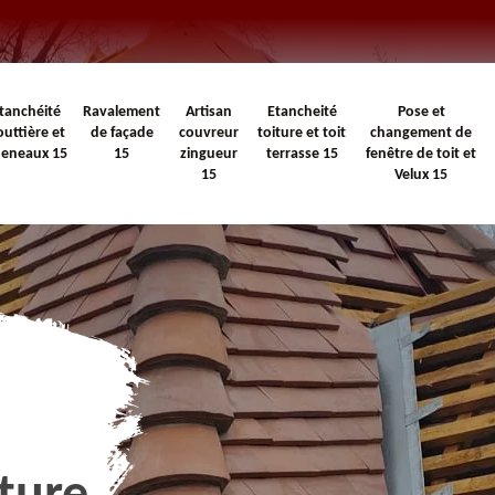
tanchéité
Ravalement
Artisan
Etancheité
Pose et
outtière et
de façade
couvreur
toiture et toit
changement de
heneaux 15
15
zingueur
terrasse 15
fenêtre de toit et
15
Velux 15