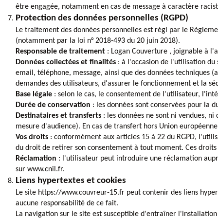
être engagée, notamment en cas de message à caractère raciste, 
Protection des données personnelles (RGPD)
Le traitement des données personnelles est régi par le Règlemen
(notamment par la loi n° 2018-493 du 20 juin 2018).
Responsable de traitement
: Logan Couverture , joignable à 
Données collectées et finalités
: à l'occasion de l'utilisation d
email, téléphone, message, ainsi que des données techniques (ad
demandes des utilisateurs, d'assurer le fonctionnement et la sécu
Base légale
: selon le cas, le consentement de l'utilisateur, l'in
Durée de conservation
: les données sont conservées pour la d
Destinataires et transferts
: les données ne sont ni vendues, ni 
mesure d'audience). En cas de transfert hors Union européenne
Vos droits
: conformément aux articles 15 à 22 du RGPD, l'utilisa
du droit de retirer son consentement à tout moment. Ces droits
Réclamation
: l'utilisateur peut introduire une réclamation aup
sur www.cnil.fr.
Liens hypertextes et cookies
Le site https://www.couvreur-15.fr peut contenir des liens hyperte
aucune responsabilité de ce fait.
La navigation sur le site est susceptible d'entraîner l'installa