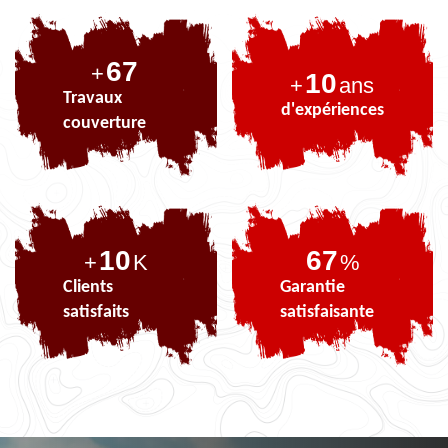
86
+
10
+
ans
Travaux
d'expériences
couverture
10
86
+
K
%
Clients
Garantie
satisfaits
satisfaisante