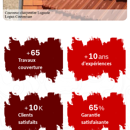
84
+
10
+
ans
Travaux
d'expériences
couverture
10
84
+
K
%
Clients
Garantie
satisfaits
satisfaisante