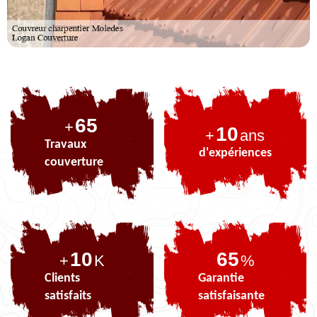
85
+
10
+
ans
Travaux
d'expériences
couverture
10
85
+
K
%
Clients
Garantie
satisfaits
satisfaisante