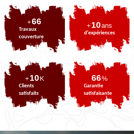
85
+
10
+
ans
Travaux
d'expériences
couverture
10
85
+
K
%
Clients
Garantie
satisfaits
satisfaisante