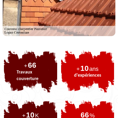
86
+
10
+
ans
Travaux
d'expériences
couverture
10
86
+
K
%