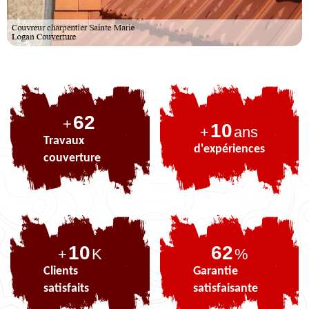
78
+
10
+
ans
Travaux
d'expériences
couverture
10
78
+
K
%
Clients
Garantie
satisfaits
satisfaisante