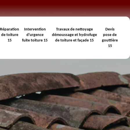
Réparation
Intervention
Travaux de nettoyage
Devis
de toiture
d'urgence
démoussage et hydrofuge
pose de
15
fuite toiture 15
de toiture et façade 15
gouttière
15