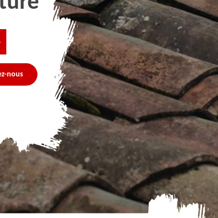
ture
4
ez-nous