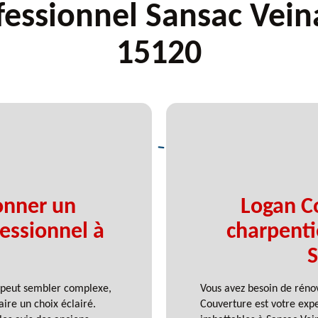
fessionnel Sansac Vein
15120
onner un
Logan C
essionnel à
charpenti
S
0 peut sembler complexe,
Vous avez besoin de réno
ire un choix éclairé.
Couverture est votre expe