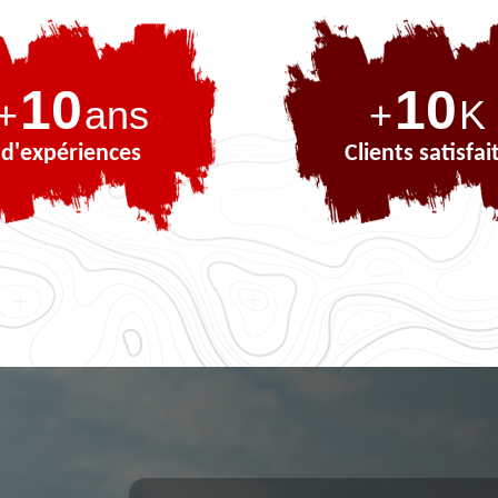
10
10
+
ans
+
K
d'expériences
Clients satisfai