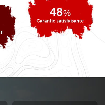
71
%
Garantie satisfaisante
ts