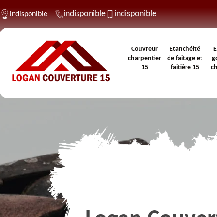
indisponible
indisponible
indisponible
Couvreur
Etanchéité
E
charpentier
de faitage et
g
15
faitière 15
c