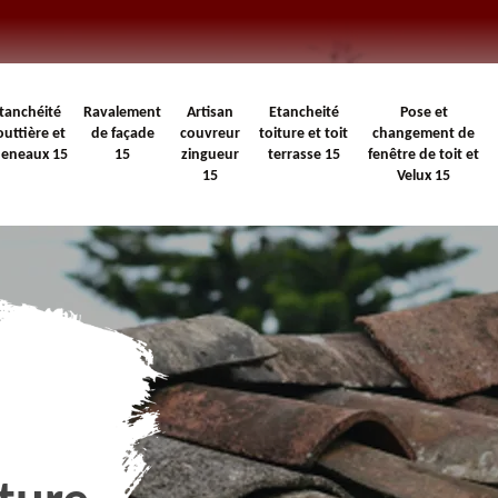
tanchéité
Ravalement
Artisan
Etancheité
Pose et
outtière et
de façade
couvreur
toiture et toit
changement de
heneaux 15
15
zingueur
terrasse 15
fenêtre de toit et
15
Velux 15