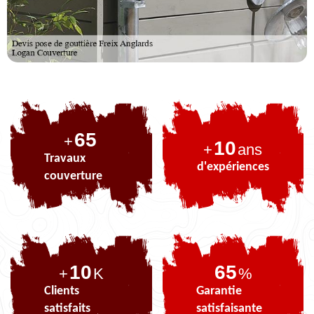
79
+
10
+
ans
Travaux
d'expériences
couverture
10
79
+
K
%
Clients
Garantie
satisfaits
satisfaisante