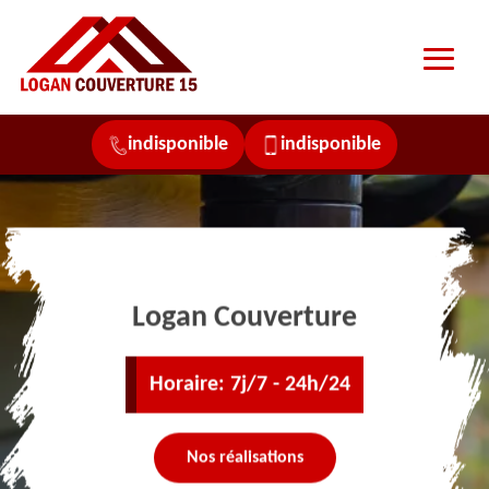
indisponible
indisponible
Logan Couverture
Horaire: 7j/7 - 24h/24
Nos réalisations