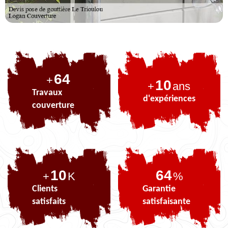
79
+
10
+
ans
Travaux
d'expériences
couverture
10
79
+
K
%
Clients
Garantie
satisfaits
satisfaisante