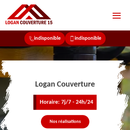
indisponible
indisponible
Logan Couverture
Horaire: 7j/7 - 24h/24
Nos réalisations