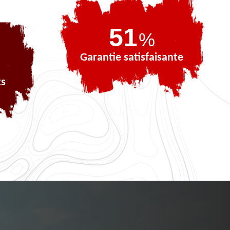
69
%
Garantie satisfaisante
ts