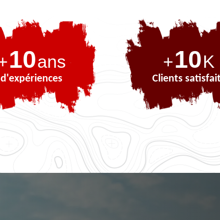
10
10
+
ans
+
K
d'expériences
Clients satisfai