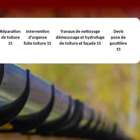
Réparation
Intervention
Travaux de nettoyage
Devis
de toiture
d'urgence
démoussage et hydrofuge
pose de
15
fuite toiture 15
de toiture et façade 15
gouttière
15