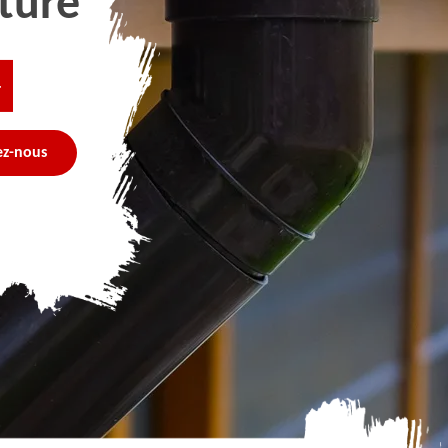
ture
4
ez-nous