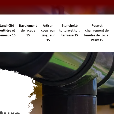
tanchéité
Ravalement
Artisan
Etancheité
Pose et
outtière et
de façade
couvreur
toiture et toit
changement de
heneaux 15
15
zingueur
terrasse 15
fenêtre de toit et
15
Velux 15