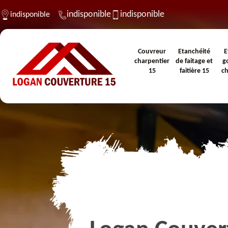
indisponible
indisponible
indisponible
Couvreur
Etanchéité
E
charpentier
de faitage et
g
15
faitière 15
c