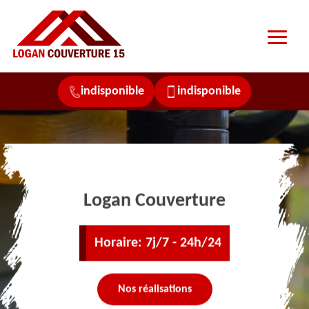
indisponible
indisponible
Logan Couverture
Horaire: 7j/7 - 24h/24
Nos réalisations