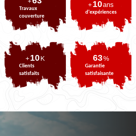
79
+
10
+
ans
Travaux
d'expériences
couverture
10
79
+
K
%
Clients
Garantie
satisfaits
satisfaisante