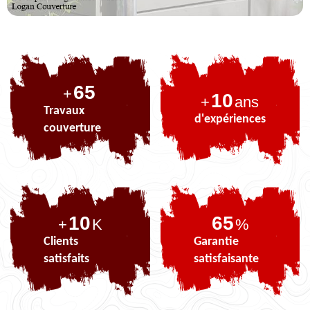
81
+
10
+
ans
Travaux
d'expériences
couverture
10
81
+
K
%
Clients
Garantie
satisfaits
satisfaisante