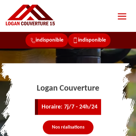
indisponible
indisponible
Logan Couverture
Horaire: 7j/7 - 24h/24
Nos réalisations