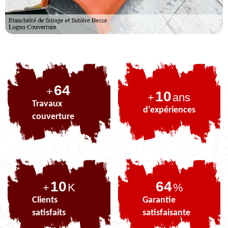
81
+
10
+
ans
Travaux
d'expériences
couverture
10
81
+
K
%
Clients
Garantie
satisfaits
satisfaisante