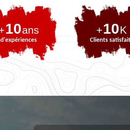
10
10
+
ans
+
K
d'expériences
Clients satisfai