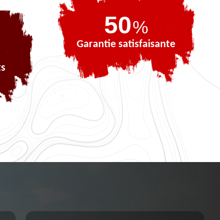
72
%
Garantie satisfaisante
ts