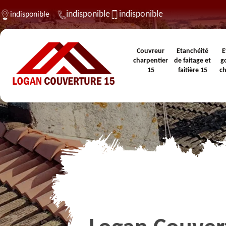
indisponible
indisponible
indisponible
Couvreur
Etanchéité
E
charpentier
de faitage et
g
15
faitière 15
c