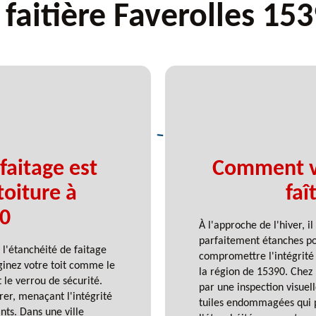
 faitière Faverolles 15
faitage est
Comment vé
toiture à
faî
90
À l'approche de l'hiver, il
parfaitement étanches pou
l'étanchéité de faitage
compromettre l'intégrité d
aginez votre toit comme le
la région de 15390. Chez
 le verrou de sécurité.
par une inspection visuel
trer, menaçant l'intégrité
tuiles endommagées qui po
nts. Dans une ville