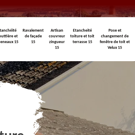
tanchéité
Ravalement
Artisan
Etancheité
Pose et
outtière et
de façade
couvreur
toiture et toit
changement de
heneaux 15
15
zingueur
terrasse 15
fenêtre de toit et
15
Velux 15