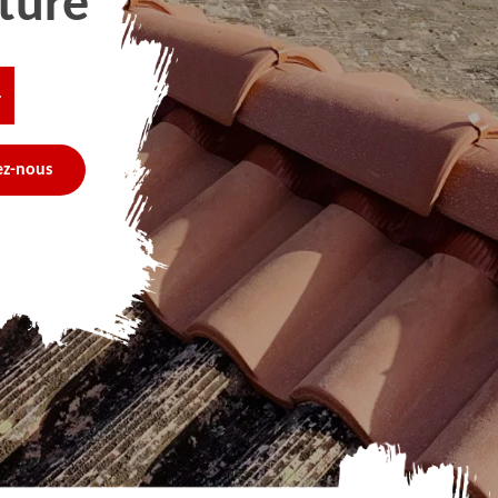
ture
4
ez-nous