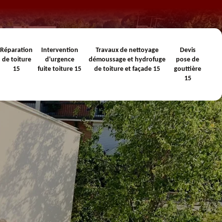
Réparation
Intervention
Travaux de nettoyage
Devis
de toiture
d'urgence
démoussage et hydrofuge
pose de
15
fuite toiture 15
de toiture et façade 15
gouttière
15