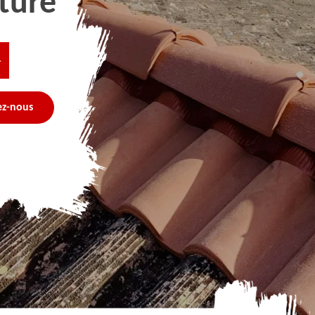
ture
4
ez-nous