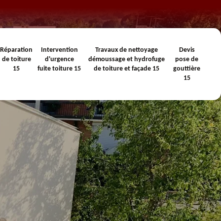
Réparation
Intervention
Travaux de nettoyage
Devis
de toiture
d'urgence
démoussage et hydrofuge
pose de
15
fuite toiture 15
de toiture et façade 15
gouttière
15