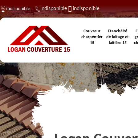
indisponible
indisponible
indisponible
Couvreur
Etanchéité
E
charpentier
de faitage et
g
15
faitière 15
c