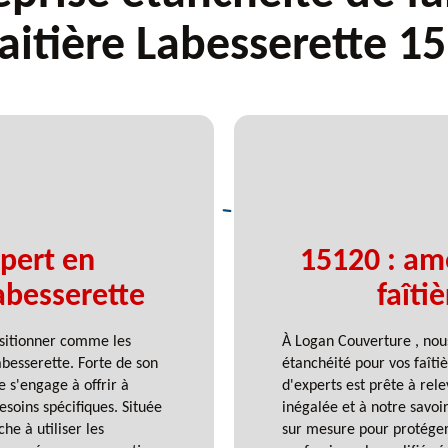
faitière Labesserette 1
pert en
15120 : amé
Labesserette
faîti
ositionner comme les
À Logan Couverture , nou
abesserette. Forte de son
étanchéité pour vos faîti
 s'engage à offrir à
d'experts est prête à rele
soins spécifiques. Située
inégalée et à notre savoi
e à utiliser les
sur mesure pour protéger 