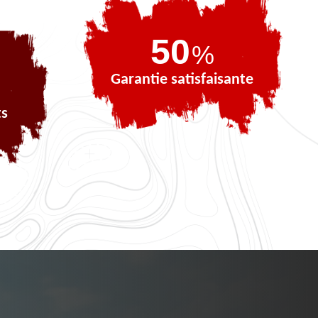
73
%
Garantie satisfaisante
ts