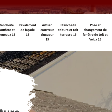
tanchéité
Ravalement
Artisan
Etancheité
Pose et
outtière et
de façade
couvreur
toiture et toit
changement de
heneaux 15
15
zingueur
terrasse 15
fenêtre de toit et
15
Velux 15