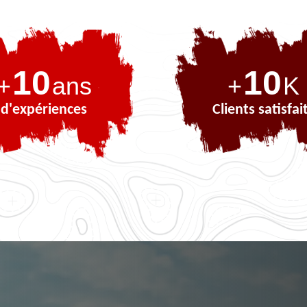
10
10
+
ans
+
K
d'expériences
Clients satisfai