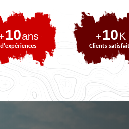
10
10
+
ans
+
K
d'expériences
Clients satisfai