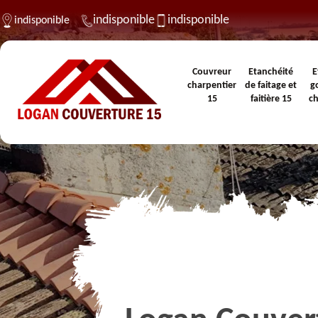
indisponible
indisponible
indisponible
Couvreur
Etanchéité
E
charpentier
de faitage et
g
15
faitière 15
c