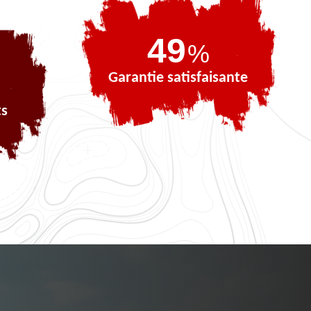
71
%
Garantie satisfaisante
ts