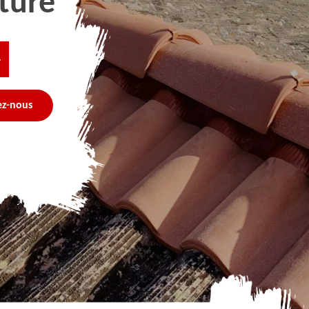
ture
4
ez-nous