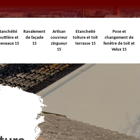
tanchéité
Ravalement
Artisan
Etancheité
Pose et
outtière et
de façade
couvreur
toiture et toit
changement de
heneaux 15
15
zingueur
terrasse 15
fenêtre de toit et
15
Velux 15