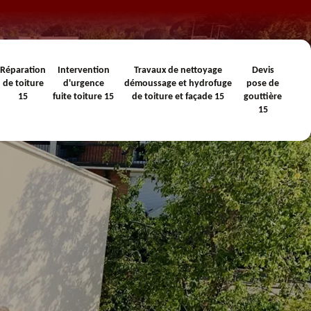
Réparation
Intervention
Travaux de nettoyage
Devis
de toiture
d'urgence
démoussage et hydrofuge
pose de
15
fuite toiture 15
de toiture et façade 15
gouttière
15