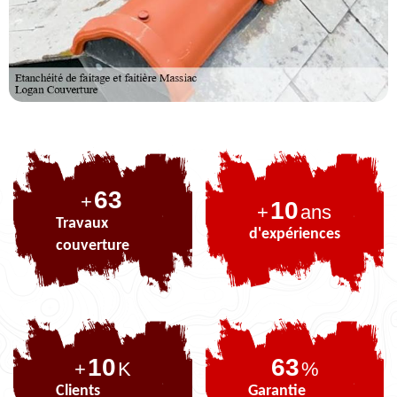
80
+
10
+
ans
Travaux
d'expériences
couverture
10
80
+
K
%
Clients
Garantie