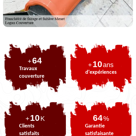
81
+
10
+
ans
Travaux
d'expériences
couverture
10
81
+
K
%
Clients
Garantie
satisfaits
satisfaisante