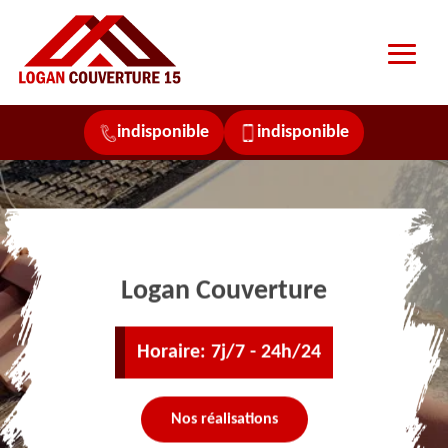
indisponible
indisponible
Logan Couverture
Horaire: 7j/7 - 24h/24
Nos réalisations