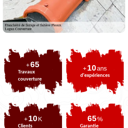
82
+
10
+
ans
Travaux
d'expériences
couverture
10
82
+
K
%
Clients
Garantie