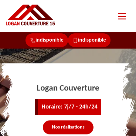
indisponible
indisponible
Logan Couverture
Horaire: 7j/7 - 24h/24
Nos réalisations