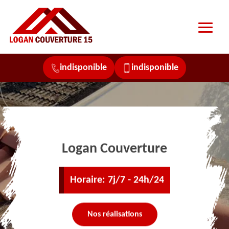
indisponible
indisponible
Logan Couverture
Horaire: 7j/7 - 24h/24
Nos réalisations