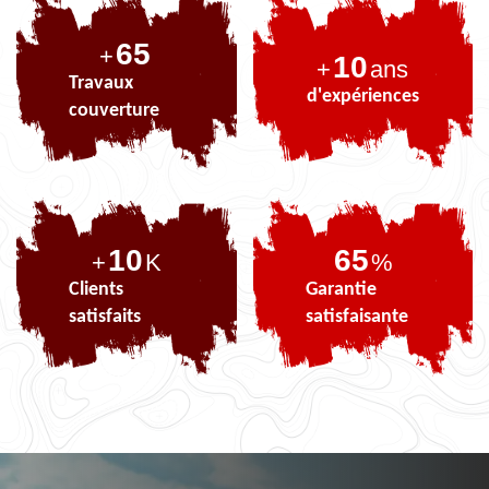
82
+
10
+
ans
Travaux
d'expériences
couverture
10
82
+
K
%
Clients
Garantie
satisfaits
satisfaisante