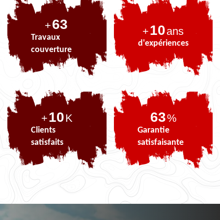
77
+
10
+
ans
Travaux
d'expériences
couverture
10
77
+
K
%
Clients
Garantie
satisfaits
satisfaisante