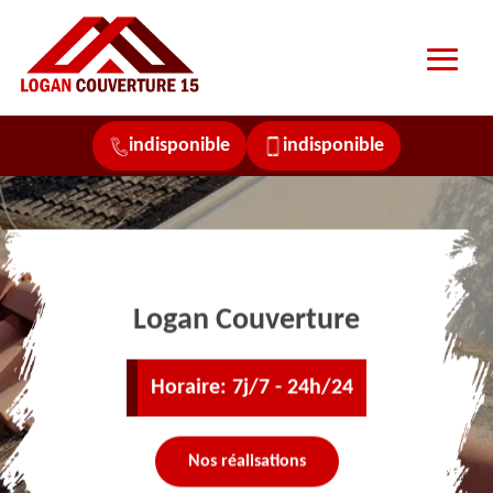
indisponible
indisponible
Logan Couverture
Horaire: 7j/7 - 24h/24
Nos réalisations