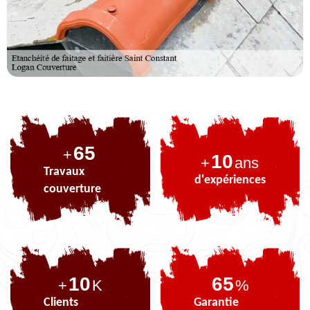
82
+
10
+
ans
Travaux
d'expériences
couverture
10
82
+
K
%
Clients
Garantie