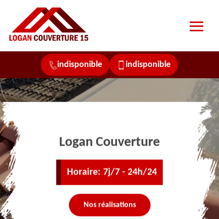
indisponible
indisponible
Logan Couverture
Horaire: 7j/7 - 24h/24
Nos réalisations