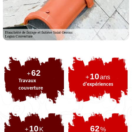
76
+
10
+
ans
Travaux
d'expériences
couverture
10
76
+
K
%