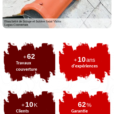
76
+
10
+
ans
Travaux
d'expériences
couverture
10
76
+
K
%
Clients
Garantie