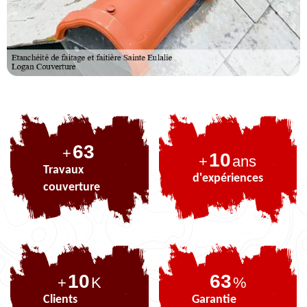
77
+
10
+
ans
Travaux
d'expériences
couverture
10
77
+
K
%
Clients
Garantie