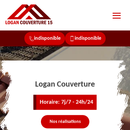
indisponible
indisponible
Logan Couverture
Horaire: 7j/7 - 24h/24
Nos réalisations