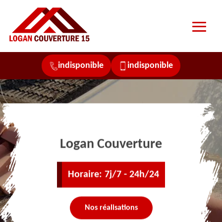
indisponible
indisponible
Logan Couverture
Horaire: 7j/7 - 24h/24
Nos réalisations