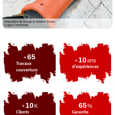
83
+
10
+
ans
Travaux
d'expériences
couverture
10
83
+
K
%
Clients
Garantie