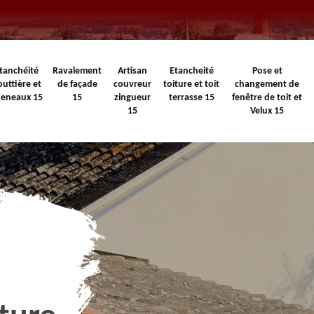
tanchéité
Ravalement
Artisan
Etancheité
Pose et
outtière et
de façade
couvreur
toiture et toit
changement de
heneaux 15
15
zingueur
terrasse 15
fenêtre de toit et
15
Velux 15