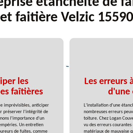
eprise étanchéité de fa
et faitière Velzic 1559
iper les
Les erreurs à
s faîtières
d'une 
e imprévisibles, anticiper
L'installation d'une étan
r préserver l'intégrité de
nombreuses erreurs peuve
enons l'importance d'un
toiture. Chez Logan Couve
tempéries. Un entretien
vu des erreurs courantes q
-coureurs de fuites, comme
matériaux de mauvaise qu