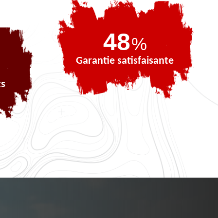
70
%
Garantie satisfaisante
ts