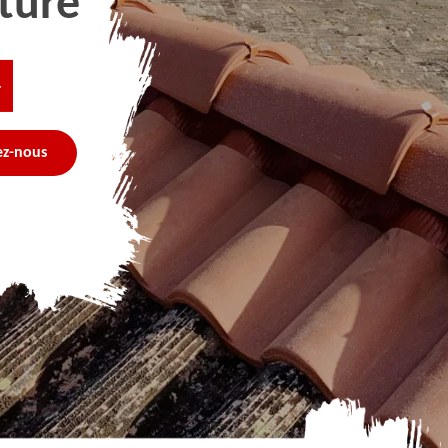
ture
4
ez-nous