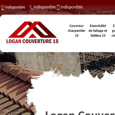
indisponible
indisponible
indisponible
Couvreur
Etanchéité
E
charpentier
de faitage et
g
15
faitière 15
c