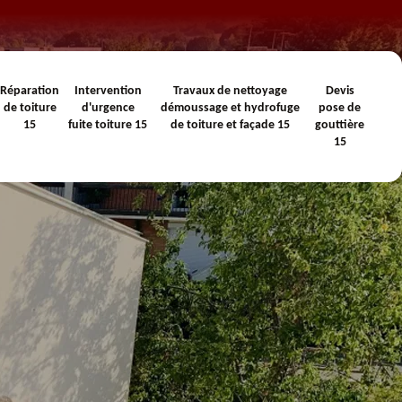
Réparation
Intervention
Travaux de nettoyage
Devis
de toiture
d'urgence
démoussage et hydrofuge
pose de
15
fuite toiture 15
de toiture et façade 15
gouttière
15