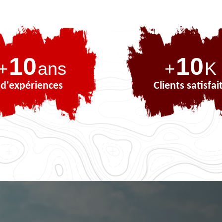
10
10
+
ans
+
K
d'expériences
Clients satisfai