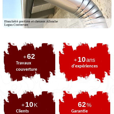
77
+
10
+
ans
Travaux
d'expériences
couverture
10
77
+
K
%
Clients
Garantie