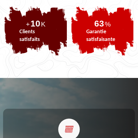
10
77
+
K
%
Clients
Garantie
satisfaits
satisfaisante