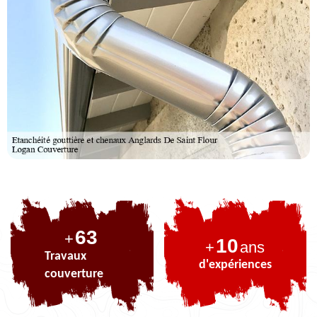
77
+
10
+
ans
Travaux
d'expériences
couverture