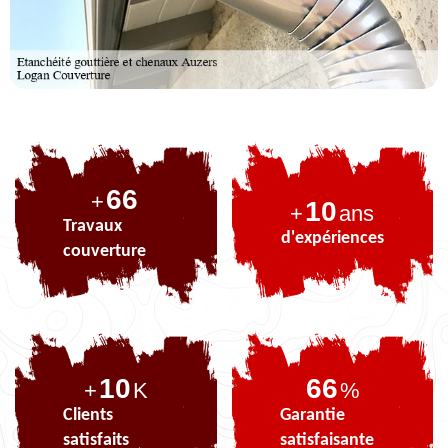
82
+
10
+
ans
Travaux
d'expériences
couverture
10
82
+
K
%
Clients
Garantie
satisfaits
satisfaisante