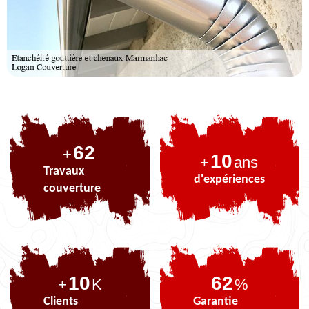
79
+
10
+
ans
Travaux
d'expériences
couverture
10
79
+
K
%
Clients
Garantie