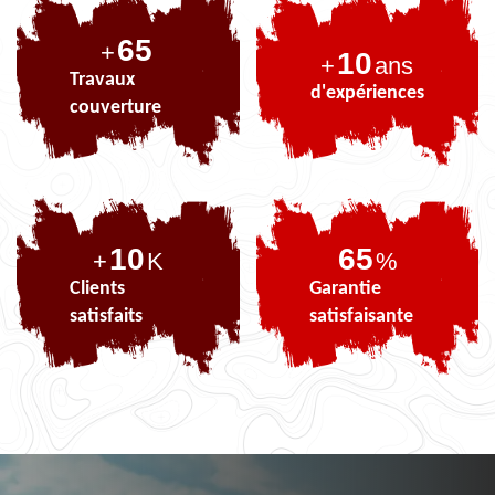
82
+
10
+
ans
Travaux
d'expériences
couverture
10
82
+
K
%
Clients
Garantie
satisfaits
satisfaisante