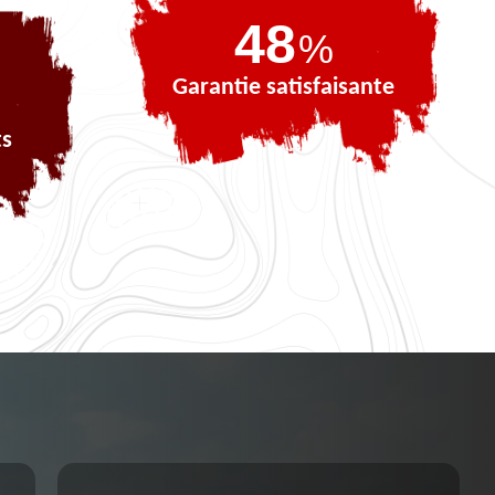
69
%
Garantie satisfaisante
ts