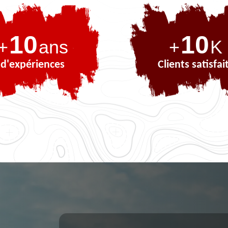
10
10
+
ans
+
K
d'expériences
Clients satisfai