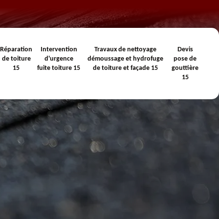
Réparation
Intervention
Travaux de nettoyage
Devis
de toiture
d'urgence
démoussage et hydrofuge
pose de
15
fuite toiture 15
de toiture et façade 15
gouttière
15