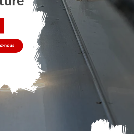
ture
4
ez-nous