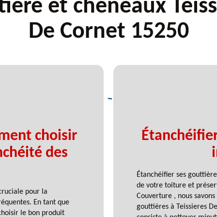
tière et chéneaux Teiss
De Cornet 15250
ment choisir
Étanchéifier
nchéité des
Étanchéifier ses gouttièr
de votre toiture et prése
cruciale pour la
Couverture , nous savons à
réquentes. En tant que
gouttières à Teissieres D
oisir le bon produit