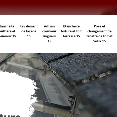
tanchéité
Ravalement
Artisan
Etancheité
Pose et
outtière et
de façade
couvreur
toiture et toit
changement de
heneaux 15
15
zingueur
terrasse 15
fenêtre de toit et
15
Velux 15