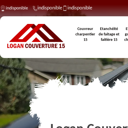
indisponible
indisponible
indisponible
Couvreur
Etanchéité
E
charpentier
de faitage et
g
15
faitière 15
c