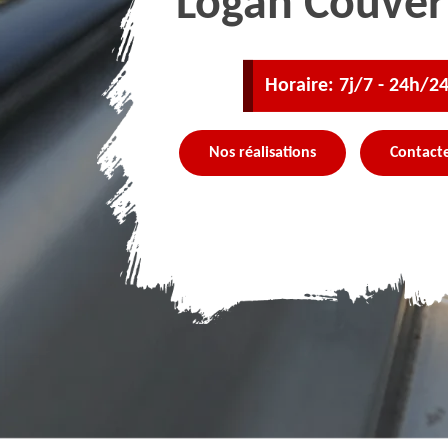
Logan Couver
Horaire: 7j/7 - 24h/2
Nos réalisations
Contact