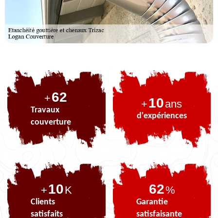
76
+
10
+
ans
Travaux
d'expériences
couverture
10
76
+
K
%
Clients
Garantie
satisfaits
satisfaisante