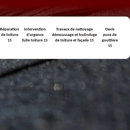
Réparation
Intervention
Travaux de nettoyage
Devis
de toiture
d'urgence
démoussage et hydrofuge
pose de
15
fuite toiture 15
de toiture et façade 15
gouttière
15