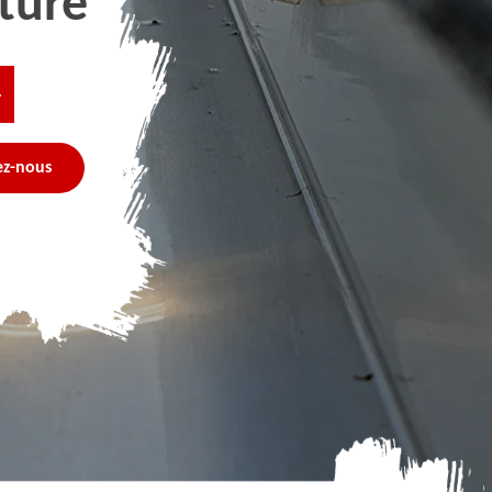
ture
4
ez-nous