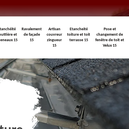
tanchéité
Ravalement
Artisan
Etancheité
Pose et
outtière et
de façade
couvreur
toiture et toit
changement de
heneaux 15
15
zingueur
terrasse 15
fenêtre de toit et
15
Velux 15