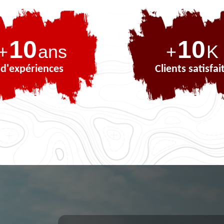
10
10
+
ans
+
K
d'expériences
Clients satisfai