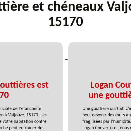
tière et chéneaux Val
15170
outtières est
Logan Couv
170
une goutti
ciale de l'étanchéité
Une gouttière qui fuit, c’
on à Valjouze, 15170. Les
peut devenir des murs abî
e votre habitation contre
fragilisées par l’humidit
nche peut entraîner des
Logan Couverture , nous r