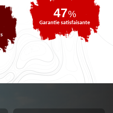
68
%
Garantie satisfaisante
ts