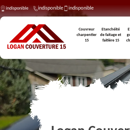
indisponible
indisponible
indisponible
Couvreur
Etanchéité
E
charpentier
de faitage et
g
15
faitière 15
c