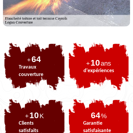
80
+
10
+
ans
Travaux
d'expériences
couverture
10
80
+
K
%
Clients
Garantie
satisfaits
satisfaisante