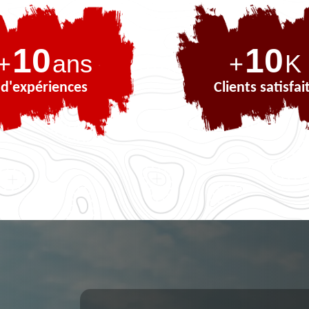
10
10
+
ans
+
K
d'expériences
Clients satisfai