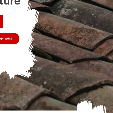
ture
4
ez-nous