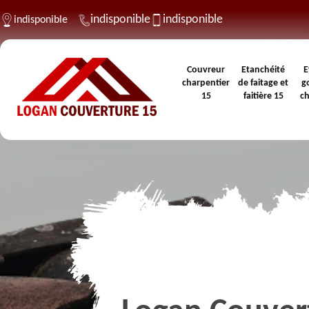
indisponible
indisponible
indisponible
Couvreur
Etanchéité
E
charpentier
de faitage et
g
15
faitière 15
c