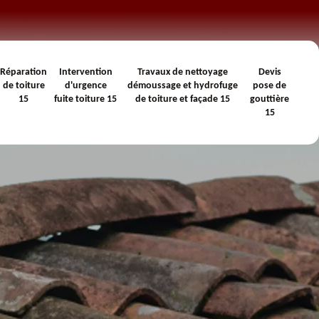
Réparation
Intervention
Travaux de nettoyage
Devis
de toiture
d'urgence
démoussage et hydrofuge
pose de
15
fuite toiture 15
de toiture et façade 15
gouttière
15