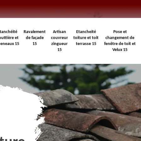
tanchéité
Ravalement
Artisan
Etancheité
Pose et
outtière et
de façade
couvreur
toiture et toit
changement de
heneaux 15
15
zingueur
terrasse 15
fenêtre de toit et
15
Velux 15