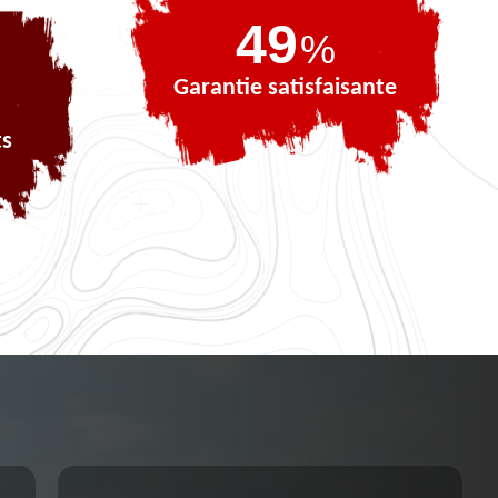
71
%
Garantie satisfaisante
ts