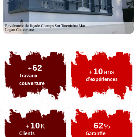
75
+
10
+
ans
Travaux
d'expériences
couverture
10
75
+
K
%
Clients
Garantie