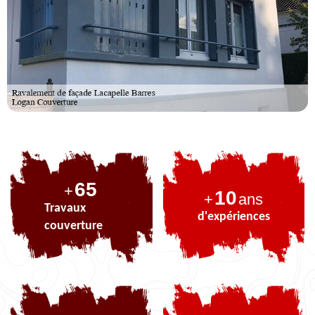
83
+
10
+
ans
Travaux
d'expériences
couverture