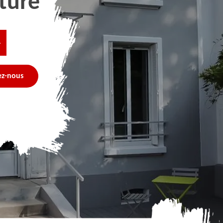
ture
4
ez-nous