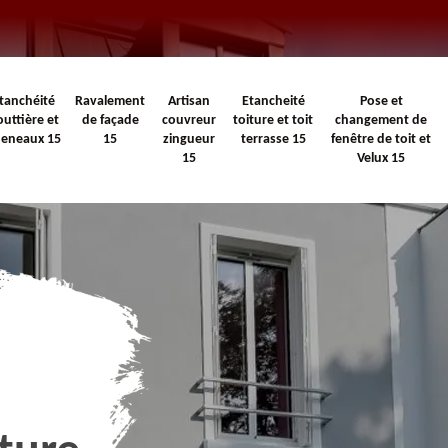
tanchéité
Ravalement
Artisan
Etancheité
Pose et
outtière et
de façade
couvreur
toiture et toit
changement de
heneaux 15
15
zingueur
terrasse 15
fenêtre de toit et
15
Velux 15