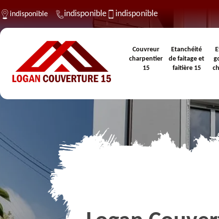
indisponible
indisponible
indisponible
Couvreur
Etanchéité
E
charpentier
de faitage et
g
15
faitière 15
c