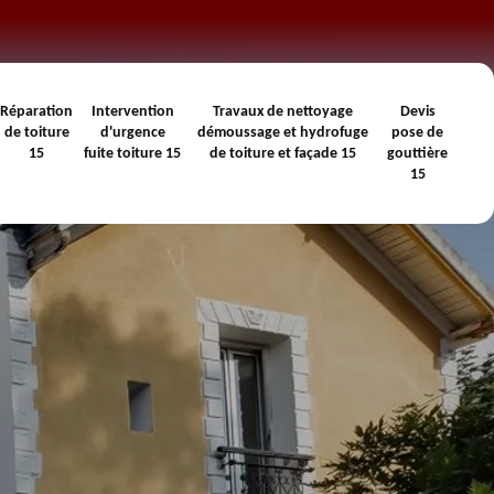
Réparation
Intervention
Travaux de nettoyage
Devis
de toiture
d'urgence
démoussage et hydrofuge
pose de
15
fuite toiture 15
de toiture et façade 15
gouttière
15