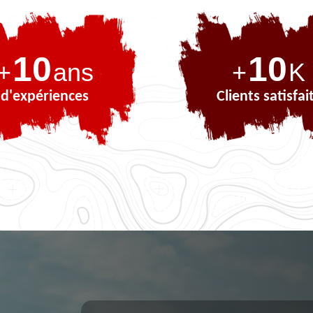
10
10
+
ans
+
K
d'expériences
Clients satisfai