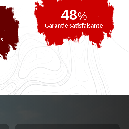
66
%
Garantie satisfaisante
ts