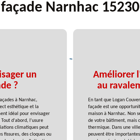
façade Narnhac 15230
isager un
Améliorer l
ade ?
au ravale
façades à Narnhac,
En tant que Logan Couve
ct esthétique et la
façade est une opportunit
ent idéal pour envisager
maison à Narnhac. Non se
Tout d'abord, l'usure
de votre bâtiment, mais 
riations climatiques peut
thermique. Dans une vill
s fissures, des cloques ou
peuvent être importantes,