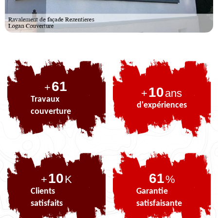
75
+
10
+
ans
Travaux
d'expériences
couverture
10
75
+
K
%
Clients
Garantie
satisfaits
satisfaisante