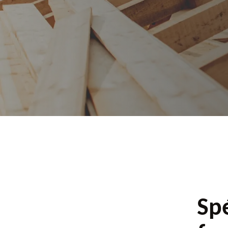
plus
Spé