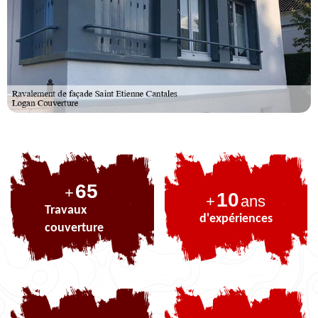
82
+
10
+
ans
Travaux
d'expériences
couverture