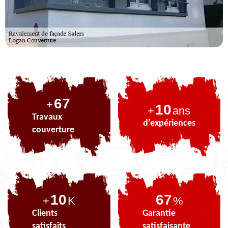
83
+
10
+
ans
Travaux
d'expériences
couverture
10
83
+
K
%
Clients
Garantie
satisfaits
satisfaisante