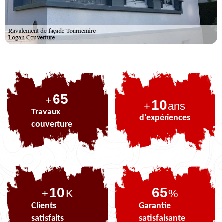
81
+
10
+
ans
Travaux
d'expériences
couverture
10
81
+
K
%
Clients
Garantie
satisfaits
satisfaisante