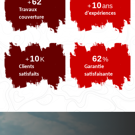
80
+
10
+
ans
Travaux
d'expériences
couverture
10
80
+
K
%
Clients
Garantie
satisfaits
satisfaisante