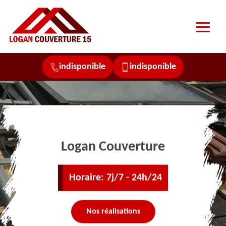
indisponible
indisponible
Logan Couverture
Horaire: 7j/7 - 24h/24
Nos réalisations