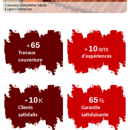
84
+
10
+
ans
Travaux
d'expériences
couverture
10
84
+
K
%
Clients
Garantie
satisfaits
satisfaisante