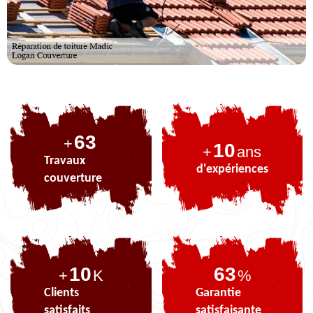
77
+
10
+
ans
Travaux
d'expériences
couverture
10
77
+
K
%
Clients
Garantie
satisfaits
satisfaisante